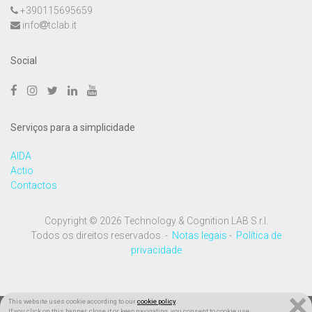
+390115695659
info
tclab.it
Social
Serviços para a simplicidade
AIDA
Actio
Contactos
Copyright © 2026 Technology & Cognition LAB S.r.l.
Todos os direitos reservados. -
Notas legais
-
Política de
privacidade
×
This website uses cookie according to our
cookie policy
.
If you click on this banner, close it or keep navigating, you consent to cookie use.