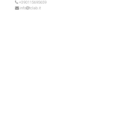
+390115695659
info
tclab.it